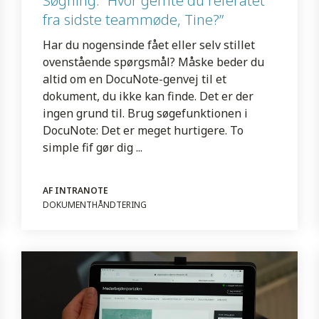
Søgning: ”Hvor gemte du referatet
fra sidste teammøde, Tine?”
Har du nogensinde fået eller selv stillet
ovenstående spørgsmål? Måske beder du
altid om en DocuNote-genvej til et
dokument, du ikke kan finde. Det er der
ingen grund til. Brug søgefunktionen i
DocuNote: Det er meget hurtigere. To
simple fif gør dig ...
AF INTRANOTE
DOKUMENTHÅNDTERING