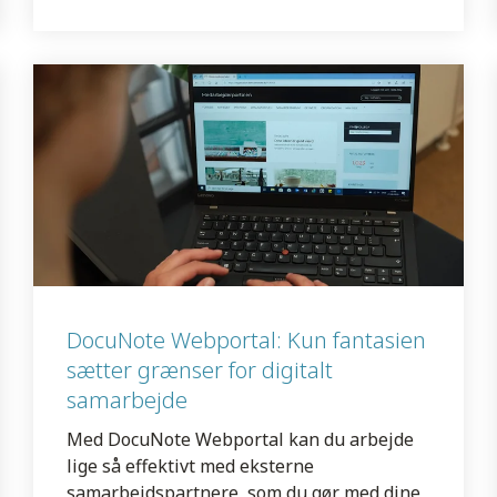
DocuNote Webportal: Kun fantasien
sætter grænser for digitalt
samarbejde
Med DocuNote Webportal kan du arbejde
lige så effektivt med eksterne
samarbejdspartnere, som du gør med dine