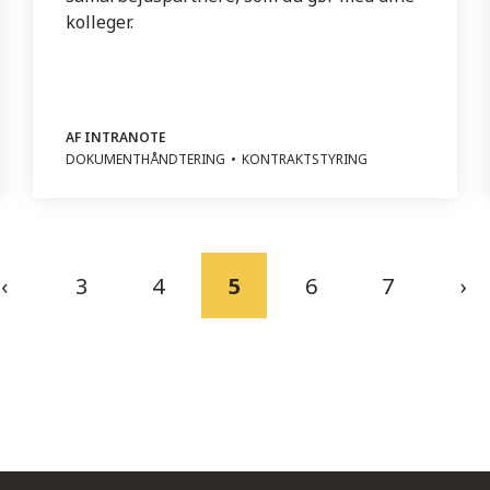
kolleger.
AF INTRANOTE
DOKUMENTHÅNDTERING
KONTRAKTSTYRING
‹
3
4
5
6
7
›