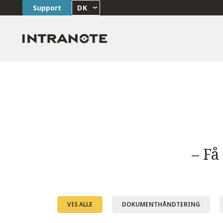
Support
DK
– Få
VIS ALLE
DOKUMENTHÅNDTERING