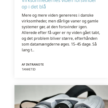
Virksomhedernes viden forsvinder
op i det blå
Mere og mere viden genereres i danske
virksomheder, men dårlige vaner og gamle
systemer gør, at den forsvinder igen.
Allerede efter få uger er ny viden gået tabt,
og det problem bliver større, efterhånden
som datamængderne øges. 15-45 dage. Så
lang t...
AF INTRANOTE
TANKETID