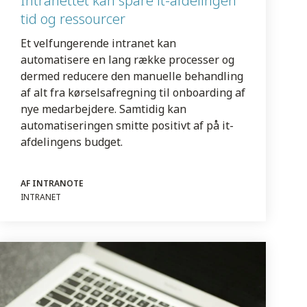
Intranettet kan spare it-afdelingen
tid og ressourcer
Et velfungerende intranet kan
automatisere en lang række processer og
dermed reducere den manuelle behandling
af alt fra kørselsafregning til onboarding af
nye medarbejdere. Samtidig kan
automatiseringen smitte positivt af på it-
afdelingens budget.
AF INTRANOTE
INTRANET