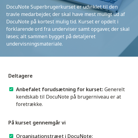
DocuNote Superbrugerkurset er udviklet til den
travle medarbejder, der skal have mest muligt ud af
DocuNote på kortest mulig tid. Kurset er opdelt i
forklarende ord fra underviser samt opgaver, der skal
løses; alt sammen bygget på detaljeret
undervisningsmateriale.
Deltagere
Anbefalet forudsætning for kurset:
Generelt
kendskab til DocuNote på brugerniveau er at
foretrække.
På kurset gennemgår vi
Organisationstræet i DocuNote: