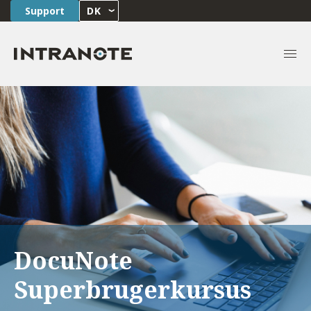
Support
DK
DocuNote
Superbrugerkursus