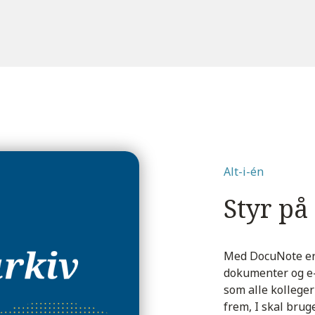
Alt-i-én
Styr på
Med DocuNote er d
dokumenter og e-m
som alle kolleger
frem, I skal bruge