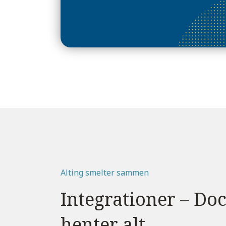
Alting smelter sammen
Integrationer – Do
henter alt