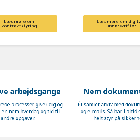
Læs mere om
Læs mere om digit
kontraktstyring
underskrifter
ive arbejdsgange
Nem dokument
ede processer giver dig og
Ét samlet arkiv med dokum
 en nem hverdag og tid til
og e-mails. Så har I altid
andre opgaver.
helt styr på sikker