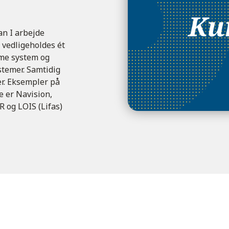
an I arbejde
l vedligeholdes ét
mme system og
ystemer. Samtidig
er. Eksempler på
 er Navision,
R og LOIS (Lifas)