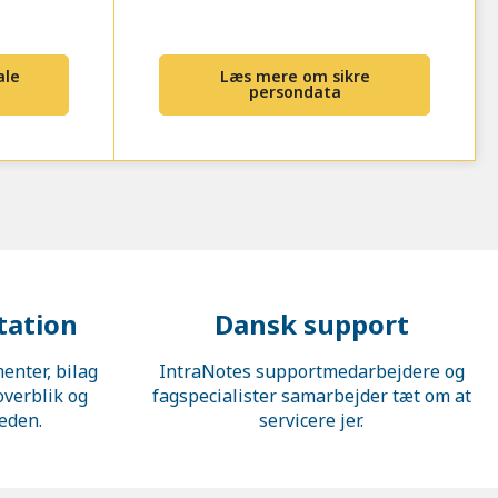
ale
Læs mere om sikre
persondata
ation
Dansk support
enter, bilag
IntraNotes supportmedarbejdere og
 overblik og
fagspecialister samarbejder tæt om at
heden.
servicere jer.