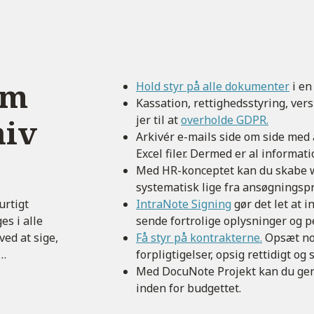
om
Hold styr på alle dokumenter
i en
Kassation, rettighedsstyring, ve
niv
jer til at
overholde GDPR.
Arkivér e-mails side om side med 
Excel filer. Dermed er al informatio
Med HR-konceptet kan du skabe 
systematisk lige fra ansøgningspr
urtigt
IntraNote Signing
gør det let at i
es i alle
sende fortrolige oplysninger og p
ved at sige,
Få styr på kontrakterne.
Opsæt not
n…
forpligtigelser, opsig rettidigt og 
Med DocuNote Projekt kan du genn
inden for budgettet.