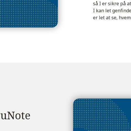
så I er sikre på 
I kan let genfinde
er let at se, hve
cuNote