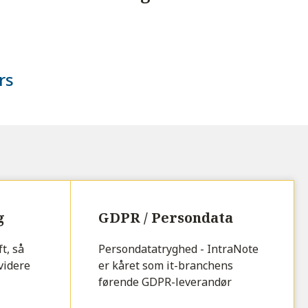
rs
g
GDPR / Persondata
t, så
Persondatatryghed - IntraNote
videre
er kåret som it-branchens
førende GDPR-leverandør