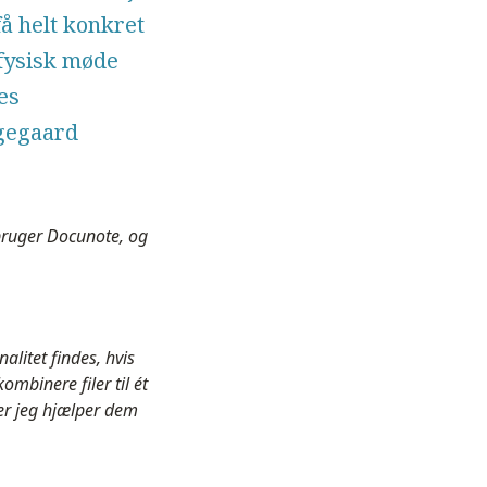
å helt konkret
 fysisk møde
es
gegaard
 bruger Docunote, og
alitet findes, hvis
ombinere filer til ét
er jeg hjælper dem