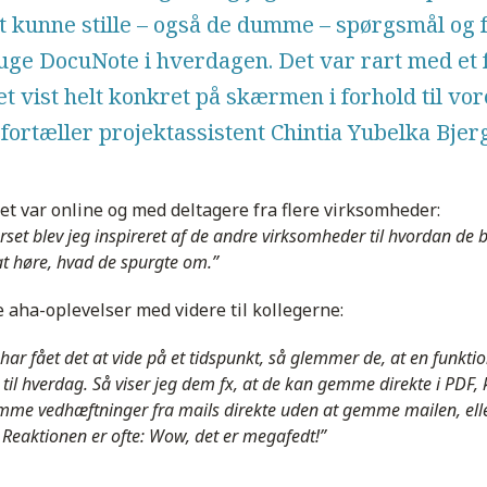
at kunne stille – også de dumme – spørgsmål og f
bruge DocuNote i hverdagen. Det var rart med et
et vist helt konkret på skærmen i forhold til vor
fortæller projektassistent Chintia
Yubelka Bjer
t var online og med deltagere fra flere virksomheder:
set blev jeg inspireret af de andre virksomheder til hvordan de
t høre, hvad de spurgte om.”
e aha-oplevelser med videre til kollegerne:
r fået det at vide på et tidspunkt, så glemmer de, at en funktion
til hverdag. Så viser jeg dem fx, at de kan gemme direkte i PDF, k
mme vedhæftninger fra mails direkte uden at gemme mailen, ell
 Reaktionen er ofte: Wow, det er megafedt!”