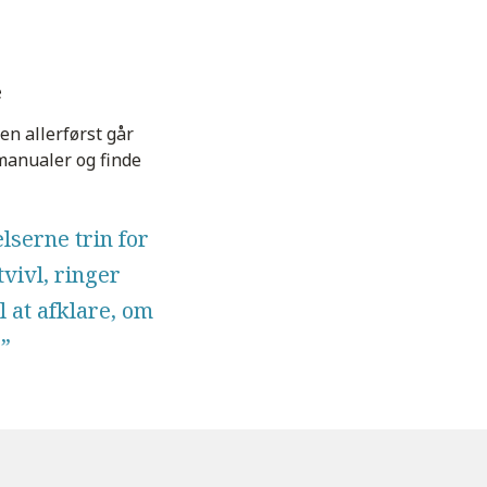
e
n allerførst går
manualer og finde
elserne trin for
tvivl, ringer
il at afklare, om
.”