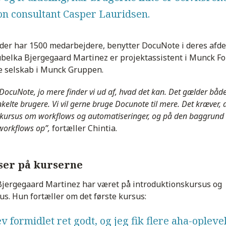
n consultant
Casper Lauridsen.
er har 1500 medarbejdere, benytter DocuNote i deres afdel
ubelka Bjergegaard Martinez er projektassistent i Munck Fo
te selskab i Munck Gruppen.
 DocuNote, jo mere finder vi ud af, hvad det kan. Det gælder båd
kelte brugere. Vi vil gerne bruge Docunote til mere. Det kræver, a
ra kursus om workflows og automatiseringer, og på den baggrund 
workflows op”,
fortæller Chintia.
ser på kurserne
Bjergegaard Martinez har været på introduktionskursus og
s. Hun fortæller om det første kursus:
v formidlet ret godt, og jeg fik flere aha-oplev