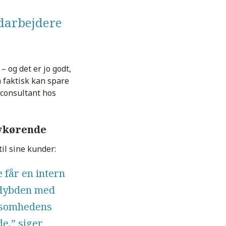
edarbejdere
 og det er jo godt,
 faktisk kan spare
 consultant hos
lvkørende
 til sine kunder:
får en intern
i dybden med
rksomhedens
e,” siger