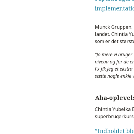
implementatio
Munck Gruppen, d
landet. Chintia Y
som er det størs
”Jo mere vi bruger
niveau og for de en
Fx fik jeg et ekst
sætte nogle enkle 
Aha-oplevel
Chintia Yubelka 
superbrugerkursu
”Indholdet ble