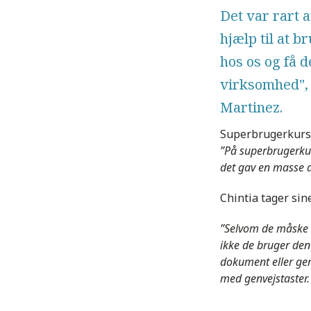
Det var rart 
hjælp til at 
hos os og få d
virksomhed", 
Martinez.
Superbrugerkurse
”På superbrugerkur
det gav en masse a
Chintia tager sin
”Selvom de måske ha
ikke de bruger den 
dokument eller ge
med genvejstaster.