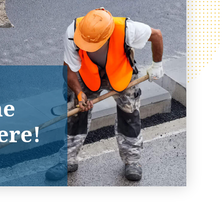
ne
ere!