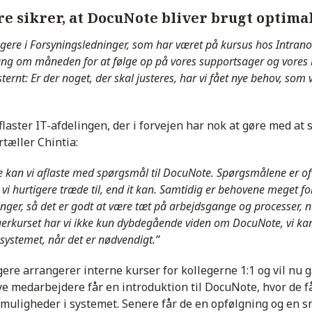
e sikrer, at DocuNote bliver brugt optima
ugere i Forsyningsledninger, som har været på kursus hos Intranot
g om måneden for at følge op på vores supportsager og vores 
ternt: Er der noget, der skal justeres, har vi fået nye behov, som
aster IT-afdelingen, der i forvejen har nok at gøre med at 
rtæller Chintia:
kan vi aflaste med spørgsmål til DocuNote. Spørgsmålene er of
vi hurtigere træde til, end it kan. Samtidig er behovene meget fo
inger, så det er godt at være tæt på arbejdsgange og processer, 
gerkurset har vi ikke kun dybdegående viden om DocuNote, vi k
 systemet, når det er nødvendigt.”
ere arrangerer interne kurser for kollegerne 1:1 og vil nu g
e medarbejdere får en introduktion til DocuNote, hvor de 
 muligheder i systemet. Senere får de en opfølgning og en 