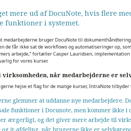
get mere ud af DocuNote, hvis flere m
e funktioner i systemet.
 at medarbejderne bruger DocuNote til dokumenthåndtering –
en de får ikke sat de workflows og automatiseringer op, som
mers arbejde,”
fortæller Casper Lauridsen, implementation
arlig for vores kurser.
d i virksomheden, når medarbejderne er se
 gerne hejse et flag for de mange kurser, IntraNote tilbyder
rne glemmer at uddanne nye medarbejdere. De 
basale funktioner i Docunote, men kommer ikke 
 er ærgerligt, og det giver mere arbejde til vi
og it-afdeling, når brugerne ikke er selvkørend