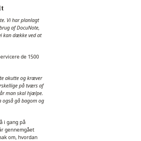
lt
e. Vi har planlagt
brug af DocuNote,
 vi kan dække ved at
servicere de 1500
te akutte og kræver
rskellige på tværs af
når man skal hjælpe.
an også gå bagom og
å i gang på
får gennemgået
snak om, hvordan