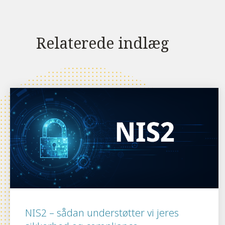
Relaterede indlæg
NIS2 – sådan understøtter vi jeres