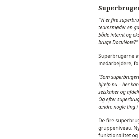
Superbruger
”Vi er fire superbr
teamsmøder en gan
både internt og eks
bruge DocuNote?”
Superbrugerne afl
medarbejdere, fo
”Som superbrugere 
hjælp nu – her kan 
selskaber og afdel
Og efter superbru
ændre nogle ting i
De fire superbrug
gruppeniveau. Ny
funktionalitet og