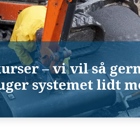
urser – vi vil så ger
ruger systemet lidt m