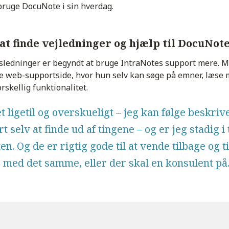
bruge DocuNote i sin hverdag.
at finde vejledninger og hjælp til DocuNot
ledninger er begyndt at bruge IntraNotes support mere. Me
ye web-supportside, hvor hun selv kan søge på emner, læse 
orskellig funktionalitet.
t ligetil og overskueligt – jeg kan følge beskriv
rt selv at finde ud af tingene – og er jeg stadig i 
ten. Og de er rigtig gode til at vende tilbage og t
 med det samme, eller der skal en konsulent på