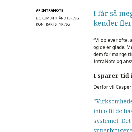
AF INTRANOTE
I får så me
DOKUMENTHÅNDTERING
kender fler
KONTRAKTSTYRING
”Vi oplever ofte,
og de er glade. M
dem for mange ti
IntraNote og ansv
I sparer ti
Derfor vil Casper
”Virksomhede
intro til de 
systemet. Det
superbrugere 