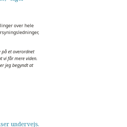
inger over hele
rsyningsledninger,
e på et overordnet
t vi får mere viden.
er jeg begyndt at
elser undervejs.