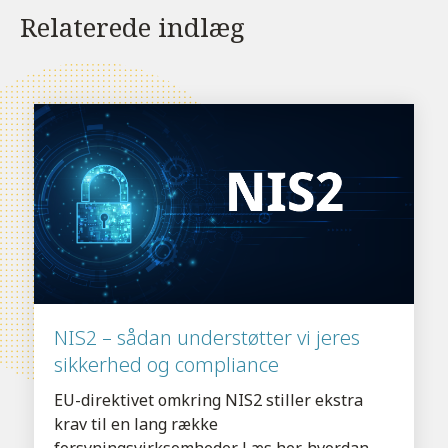
Relaterede indlæg
NIS2 – sådan understøtter vi jeres
sikkerhed og compliance
EU-direktivet omkring NIS2 stiller ekstra
krav til en lang række
forsyningsvirksomheder. Læs her, hvordan