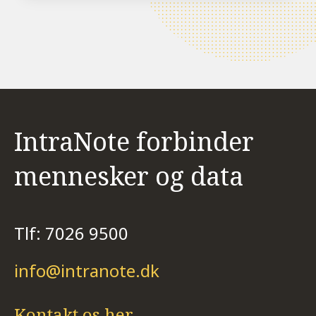
IntraNote forbinder
mennesker og data
Tlf: 7026 9500
info@intranote.dk
Kontakt os
her